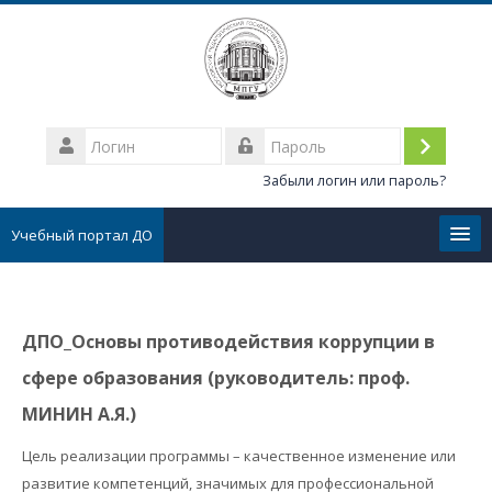
Перейти
к
основному
содержанию
Логин
Вход
Пароль
Забыли логин или пароль?
Учебный портал ДО
Личные сообщения
ДПО_Основы противодействия коррупции в
Все курсы
сфере образования (руководитель: проф.
FAQ
МИНИН А.Я.)
Цель реализации программы – качественное изменение или
Тех.поддержка
развитие компетенций, значимых для профессиональной