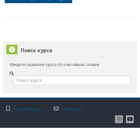
Поиск
курса
Отп
Пропустить
Поиск курса
Поиск
курса
Введите название курса по ключевым словам
https://mpgu.su
el@mpgu.su