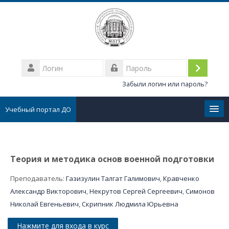
Перейти
к
основному
содержанию
Логин
Вход
Пароль
Забыли логин или пароль?
Учебный портал ДО
Личные сообщения
Теория и методика основ военной подготовки
Все курсы
Преподаватель:
Газизулин Талгат Галимович
,
Кравченко
FAQ
Александр Викторович
,
Некрутов Сергей Сергеевич
,
Симонов
Николай Евгеньевич
,
Скрипник Людмила Юрьевна
Тех.поддержка
Нажмите для входа в курс